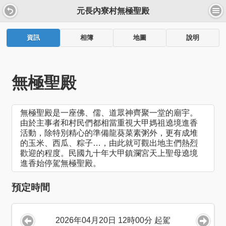
元長內寮村無極聖殿
資訊
相簿
地圖
說明
無極聖殿
無極聖殿是一座佛、儒、道眾神齊聚一堂的廟宇。
由於主事者和村民們都相當重視大甲媽祖遶境進香
活動，除特別精心的準備龍葵菜素粥外，更有成堆
的玉米、西瓜、粽子…，由此就可觀出地主們熱烈
歡迎的程度。民國九十年大甲鎮瀾宮天上聖母遶境
進香始停駕無極聖殿。
預定時間
2026年04月20日 12時00分 起駕