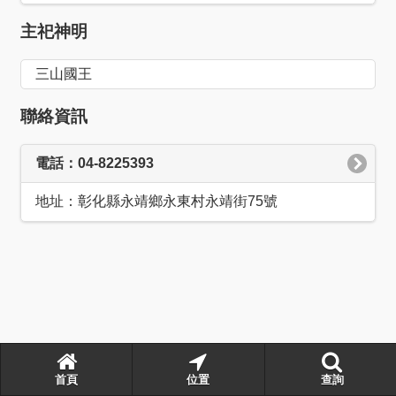
主祀神明
三山國王
聯絡資訊
電話：04-8225393
地址：彰化縣永靖鄉永東村永靖街75號
首頁
位置
查詢