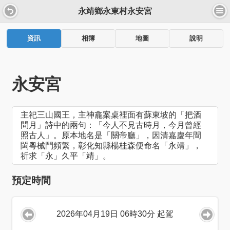
永靖鄉永東村永安宮
資訊
相簿
地圖
說明
永安宮
主祀三山國王，主神龕案桌裡面有蘇東坡的「把酒
問月」詩中的兩句：「今人不見古時月，今月曾經
照古人」。原本地名是「關帝廳」，因清嘉慶年間
閩粵械鬥頻繁，彰化知縣楊桂森便命名「永靖」，
祈求「永」久平「靖」。
預定時間
2026年04月19日 06時30分 起駕