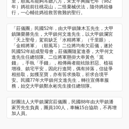
里，順風耳能夠耳聽八方，宋太平興國七年（982
年）媽祖前往桃花山，二怪棄械伏法，隨侍媽祖修
行，一心輔佐媽祖救苦救難的聖行。
「莊儀團」民國52年，由大甲鎮陳木五先生，大甲
鎮陳榮勝先生，大甲鎮何文進先生，以大甲鎮瀾宮
「天上聖母」駕前缺乏「水精將軍」（千里眼）、
「金精將軍」（順風耳）二位將均有欠莊儀，遂於
民國52年組成聖母會，莊儀團隨駕進香，大甲何文
進先生任總領隊。二位將軍懸掛大串黃色「篙
錢」，手執「手錢」，相傳兩者能袪除邪惡、植福
增祿、鎮宅平安，因此行進間，偶有掉落，信徒爭
相拾取，如獲至寶，亦有筶求換取，祈求合境平
安。民國77年大甲鎮何文進先生，轉往宣傳車服
務，始交大甲鎮鄭永彬先生接任總領隊。
財團法人大甲鎮瀾宮莊儀團，民國88年由大甲鎮潘
家芳先生負責，團員100人，車輛15台協助，不再增
加人員。