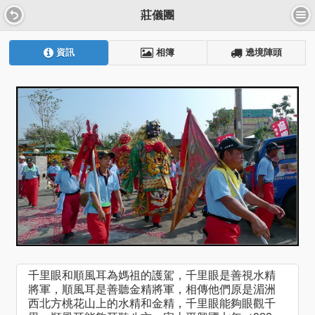
莊儀團
資訊
相簿
遶境陣頭
千里眼和順風耳為媽祖的護駕，千里眼是善視水精
將軍，順風耳是善聽金精將軍，相傳他們原是湄洲
西北方桃花山上的水精和金精，千里眼能夠眼觀千