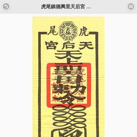
虎尾鎮德興里天后宮 平安符令