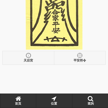
天后宮
平安符令
首頁
位置
查詢